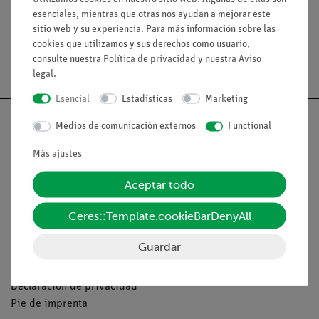
esenciales, mientras que otras nos ayudan a mejorar este
sitio web y su experiencia. Para más información sobre las
cookies que utilizamos y sus derechos como usuario,
consulte nuestra
Política de privacidad
y nuestra
Aviso
Envío gratuito a partir de 300,- €.
legal
.
Esencial
Estadísticas
Marketing
Medios de comunicación externos
Functional
Más ajustes
Nach oben
Aceptar todo
Aviso lega
Ceres::Template.cookieBarDenyAll
Guardar
Contacto
Condiciones comerciales generales
Declaración de privacidad
Pie de imprenta