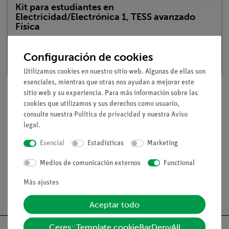
Kit para estudiantes en
Electricidad/Electrónica 1, TESS avanzado
Física
Nº de artículo: 15281-88 | Tipo: Set
Configuración de cookies
Plazo de entrega:
En stock
Utilizamos cookies en nuestro sitio web. Algunas de ellas son
esenciales, mientras que otras nos ayudan a mejorar este
sitio web y su experiencia. Para más información sobre las
cookies que utilizamos y sus derechos como usuario,
Volumen de suministro
consulte nuestra
Política de privacidad
y nuestra
Aviso
legal
.
Medios / Descargas
Esencial
Estadísticas
Marketing
Medios de comunicación externos
Functional
Más ajustes
Envío gratuito a partir de 300,- €.
Aceptar todo
Ceres::Template.cookieBarDenyAll