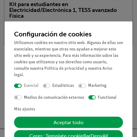
Kit para estudiantes en
Electricidad/Electrónica 1, TESS avanzado
Física
Nº de artículo: 15281-88 | Tipo: Set
Configuración de cookies
Plazo de entrega:
En stock
Utilizamos cookies en nuestro sitio web. Algunas de ellas son
esenciales, mientras que otras nos ayudan a mejorar este
sitio web y su experiencia. Para más información sobre las
cookies que utilizamos y sus derechos como usuario,
Volumen de suministro
consulte nuestra
Política de privacidad
y nuestra
Aviso
legal
.
Medios / Descargas
Esencial
Estadísticas
Marketing
Medios de comunicación externos
Functional
Más ajustes
Envío gratuito a partir de 300,- €.
Aceptar todo
Ceres::Template.cookieBarDenyAll