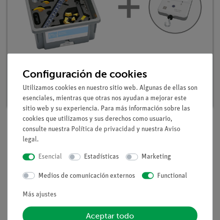
Kit para estudiantes en Mecánica 1, digital,
Configuración de cookies
TESS avanzado Física
Nº de artículo: 25271-88D | Tipo: Set
Utilizamos cookies en nuestro sitio web. Algunas de ellas son
esenciales, mientras que otras nos ayudan a mejorar este
sitio web y su experiencia. Para más información sobre las
cookies que utilizamos y sus derechos como usuario,
consulte nuestra
Política de privacidad
y nuestra
Aviso
legal
.
Descripción
Esencial
Estadísticas
Marketing
Principio
Medios de comunicación externos
Functional
1. Los alumnos deben determinar la masa de los cuerpos
Más ajustes
sólidos con la ayuda de una balanza.
Aceptar todo