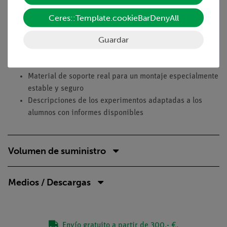
2. La medición de la masa de los líquidos sólo puede
realizarse utilizando un recipiente. Los alumnos deben
Ceres::Template.cookieBarDenyAll
determinar la masa a partir de la diferencia de dos
mediciones.
Guardar
Ventajas
Material de soporte real para un montaje especialmente
estable y seguro
Descripciones de los experimentos adaptadas a los
alumnos con informes disponibles
Volumen de suministro
Medios / Descargas
Envío gratuito a partir de 300,- €.