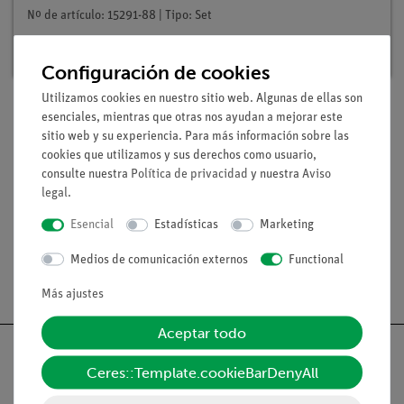
Nº de artículo: 15291-88 | Tipo: Set
Plazo de entrega:
En stock
Configuración de cookies
Utilizamos cookies en nuestro sitio web. Algunas de ellas son
esenciales, mientras que otras nos ayudan a mejorar este
sitio web y su experiencia. Para más información sobre las
Volumen de suministro
cookies que utilizamos y sus derechos como usuario,
consulte nuestra
Política de privacidad
y nuestra
Aviso
legal
.
Medios / Descargas
Esencial
Estadísticas
Marketing
Medios de comunicación externos
Functional
Envío gratuito a partir de 300,- €.
Más ajustes
Aceptar todo
Ceres::Template.cookieBarDenyAll