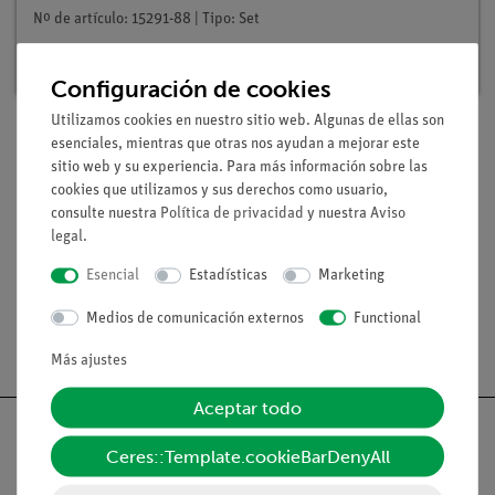
Nº de artículo: 15291-88 | Tipo: Set
Plazo de entrega:
En stock
Configuración de cookies
Utilizamos cookies en nuestro sitio web. Algunas de ellas son
esenciales, mientras que otras nos ayudan a mejorar este
sitio web y su experiencia. Para más información sobre las
Volumen de suministro
cookies que utilizamos y sus derechos como usuario,
consulte nuestra
Política de privacidad
y nuestra
Aviso
legal
.
Medios / Descargas
Esencial
Estadísticas
Marketing
Medios de comunicación externos
Functional
Envío gratuito a partir de 300,- €.
Más ajustes
Aceptar todo
Ceres::Template.cookieBarDenyAll