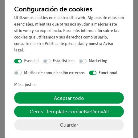
galvanómetro.
Configuración de cookies
Utilizamos cookies en nuestro sitio web. Algunas de ellas son
Ventajas
esenciales, mientras que otras nos ayudan a mejorar este
No se necesitan conexiones de cables adicionales entre
sitio web y su experiencia. Para más información sobre las
cookies que utilizamos y sus derechos como usuario,
los bloques de construcción: montaje claro y rápido
consulte nuestra
Política de privacidad
y nuestra
Aviso
Seguridad de contacto gracias al sistema de bloques de
legal
.
rompecabezas
Contactos chapados en oro libres de corrosión
Esencial
Estadísticas
Marketing
Doble éxito de ganancia: Diagrama del circuito eléctrico
Medios de comunicación externos
Functional
en la parte superior, los componentes reales se pueden
ver en el exterior
Más ajustes
Tareas
Aceptar todo
¿Cómo funciona un instrumento para medir la corriente?
Ceres::Template.cookieBarDenyAll
Construye un modelo de galvanómetro (instrumento para
Guardar
medir la corriente) y utilízalo para investigar cómo funciona
un galvanómetro.