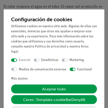
El calor evapora el agua en el tubo. El vapor así producido se
utiliza para accionar una turbina y, por tanto, un generador.
Configuración de cookies
La condensación en la superficie interior del tubo de ensayo
Utilizamos cookies en nuestro sitio web. Algunas de ellas son
demuestra claramente la evaporación del agua en este caso.
esenciales, mientras que otras nos ayudan a mejorar este
sitio web y su experiencia. Para más información sobre las
Ventajas
cookies que utilizamos y sus derechos como usuario,
El experimento forma parte de un juego de soluciones
consulte nuestra
Política de privacidad
y nuestra
Aviso
completo con un total de 26 experimentos sobre
legal
.
energías renovables: células solares, energía eólica y
Esencial
Estadísticas
Marketing
energía hidráulica
Experimentación segura: la lámpara está protegida
Medios de comunicación externos
Functional
contra el tacto, la carcasa está bien ventilada con la
Más ajustes
ayuda de agujeros y sólo se calienta ligeramente
La fuente de alimentación utilizada es versátil y está
Aceptar todo
especialmente indicada para los ensayos con alumnos
de todas las edades
Ceres::Template.cookieBarDenyAll
Tareas