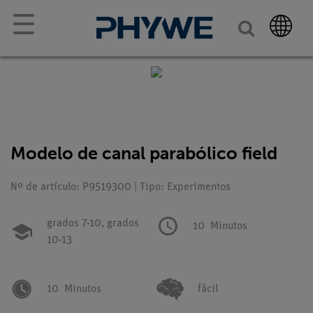
☰
Modelo de canal parabólico field
Nº de artículo: P9519300 | Tipo: Experimentos
grados 7-10,
grados
10
Minutos
10-13
10
Minutos
fácil