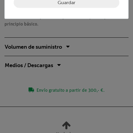
Guardar
En este experimento se construirá una maqueta de una central
eléctrica cilindro-parabólica y se utilizará para explicar el
principio básico.
Volumen de suministro
Medios / Descargas
Envío gratuito a partir de 300,- €.