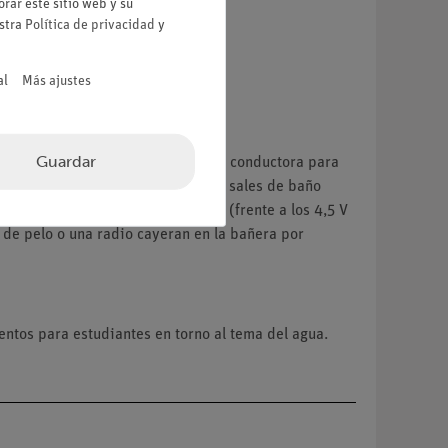
rar este sitio web y su
estra
Política de privacidad
y
al
Más ajustes
Guardar
del grifo no es lo suficientemente conductora para
 conductividad del agua. El uso de sales de baño
 230 V procedentes de un enchufe (frente a los 4,5 V
r de pelo o una radio cayeran en la bañera por
entos para estudiantes en torno al tema del agua.