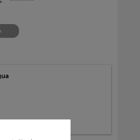
a
gua