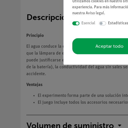
Utilizamos cookies en nuestro sit
experiencia. Para más informació
nuestra
Aviso legal
.
Descripción
Esencial
Estadística
Principio
Aceptar todo
El agua conduce la electricidad porque contiene ione
que la lámpara de este montaje se ilumine, se utiliza
puede justificarse explicando que se utiliza para si
de la batería), la conductividad del agua sin sales s
accidente.
Ventajas
El experimento forma parte de una solución int
El juego incluye todos los accesorios necesario
Volumen de suministro