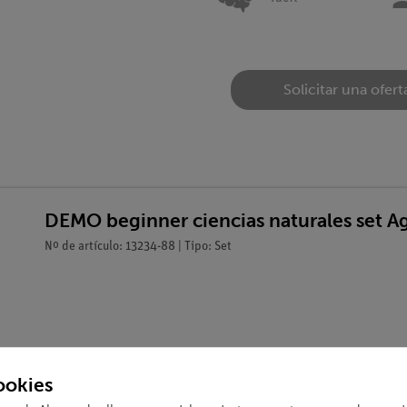
Solicitar una ofert
DEMO beginner ciencias naturales set A
Nº de artículo: 13234-88 | Tipo: Set
ookies