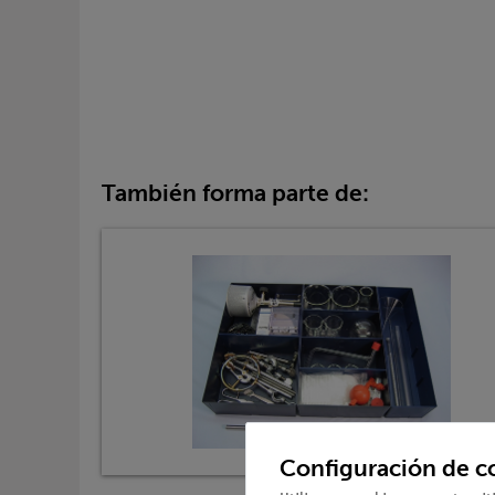
También forma parte de:
Configuración de c