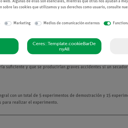
io web. Algunas de ellas son esenciales, mientras que otras nos ayudan a mejo
n sobre las cookies que utilizamos y sus derechos como usuario, consulte nu
s
Marketing
Medios de comunicación externos
Function
Ceres::Template.cookieBarDe
s que actúan como portadores de carga. Sin embargo, como el agua 
nyAll
n sales de baño. Éstas aumentan el número de iones y, por tanto, la
mular un baño. Más adelante se comentará que "en la vida real", con
ería suficiente y que se producirían graves accidentes si un secado
egral con un total de 5 experimentos de demostración y 15 experim
s para realizar el experimento.