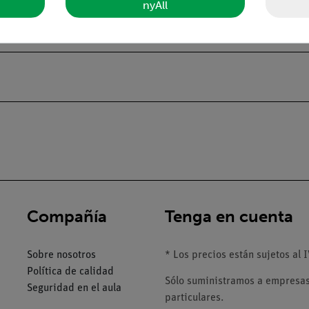
nyAll
Compañía
Tenga en cuenta
Sobre nosotros
* Los precios están sujetos al I
Política de calidad
Sólo suministramos a empresas,
Seguridad en el aula
particulares.