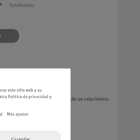
Estudiantes
a
rar este sitio web y su
estra
Política de privacidad
y
l flujo de calor medido por medio de un calorímetro.
al
Más ajustes
Guardar