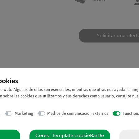
Solicitar una ofert
ookies
io web. Algunas de ellas son esenciales, mientras que otras nos ayudan a mejo
n sobre las cookies que utilizamos y sus derechos como usuario, consulte nu
a la conductividad térmica del cobre y del aluminio en función de
s
Marketing
Medios de comunicación externos
Function
Ceres::Template.cookieBarDe