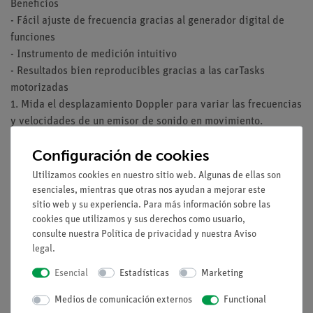
Beneficios
- Fácil ajuste de frecuencia gracias al generador digital de
funciones
- Instrumento de medición intuitivo
- Resultados bien reproducibles gracias a las carTasks
motorizadas
1. Mida el desplazamiento Doppler para variar las frecuencias
y velocidades de un emisor de sonido en movimiento.
Comparar las mediciones con los valores previstos por la
Configuración de cookies
teoría y validar la ecuación (4).
2. Mida el desplazamiento Doppler para variar las frecuencias
Utilizamos cookies en nuestro sitio web. Algunas de ellas son
y velocidades de un detector de movimiento. Comparar las
esenciales, mientras que otras nos ayudan a mejorar este
sitio web y su experiencia. Para más información sobre las
mediciones con los valores predichos por la teoría y validar la
cookies que utilizamos y sus derechos como usuario,
ecuación (6).
consulte nuestra
Política de privacidad
y nuestra
Aviso
- Propagación de ondas
legal
.
- Desplazamiento Doppler de frecuencia
Esencial
Estadísticas
Marketing
Medios de comunicación externos
Functional
Volumen de suministro