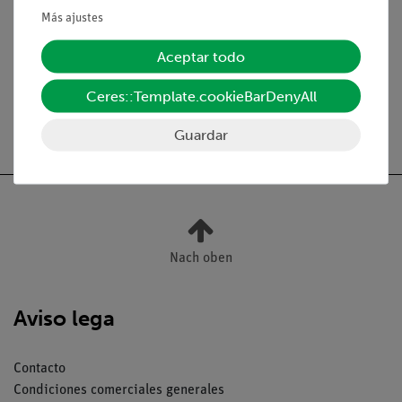
Más ajustes
Medios / Descargas
Aceptar todo
Ceres::Template.cookieBarDenyAll
Envío gratuito a partir de 300,- €.
Guardar
Nach oben
Aviso lega
Contacto
Condiciones comerciales generales