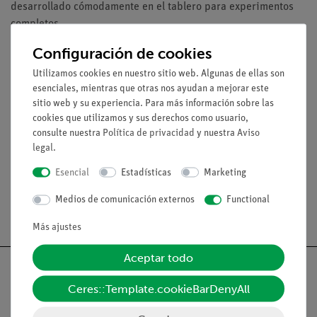
desarrollado cómodamente en el tablero para experimentos
completos.
Configuración de cookies
Utilizamos cookies en nuestro sitio web. Algunas de ellas son
esenciales, mientras que otras nos ayudan a mejorar este
Volumen de suministro
sitio web y su experiencia. Para más información sobre las
cookies que utilizamos y sus derechos como usuario,
consulte nuestra
Política de privacidad
y nuestra
Aviso
Medios / Descargas
legal
.
Esencial
Estadísticas
Marketing
Medios de comunicación externos
Functional
Envío gratuito a partir de 300,- €.
Más ajustes
Aceptar todo
Ceres::Template.cookieBarDenyAll
Nach oben