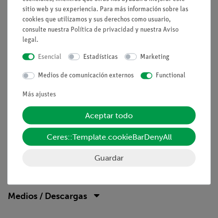
sitio web y su experiencia. Para más información sobre las
Ventajas
cookies que utilizamos y sus derechos como usuario,
consulte nuestra
Política de privacidad
y nuestra
Aviso
No se necesitan conexiones de cables adicionales entre
legal
.
los bloques de construcción: configuración clara y
Esencial
Estadísticas
Marketing
rápida
Seguridad de contacto gracias al sistema de bloques
Medios de comunicación externos
Functional
rompecabezas
Contactos chapados en oro libres de corrosión
Más ajustes
Doble éxito de ganancia: Diagrama del circuito eléctrico
Aceptar todo
en la parte superior, los componentes reales se pueden
ver en el exterior
Ceres::Template.cookieBarDenyAll
Guardar
Volumen de suministro
Medios / Descargas