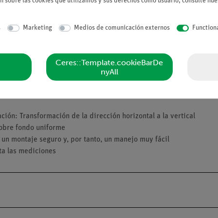
n sobre las cookies que utilizamos y sus derechos como usuario, consulte nu
s
Marketing
Medios de comunicación externos
Function
Ceres::Template.cookieBarDe
nyAll
ón: Transformación de la dirección horizontal a la vertical
sobre fondo uniforme
un montaje seguro y, por tanto, un manejo muy fácil
ta las mediciones