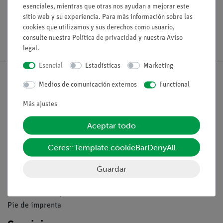
esenciales, mientras que otras nos ayudan a mejorar este
sitio web y su experiencia. Para más información sobre las
cookies que utilizamos y sus derechos como usuario,
Envío gratuito a partir de 300,- €.
consulte nuestra
Política de privacidad
y nuestra
Aviso
legal
.
Esencial
Estadísticas
Marketing
Medios de comunicación externos
Functional
Más ajustes
Nach oben
Aceptar todo
Aviso lega
Ceres::Template.cookieBarDenyAll
Guardar
Contacto
Condiciones comerciales generales
Declaración de privacidad
Pie de imprenta