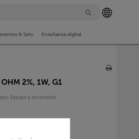
imentos & Sets
Enseñanza digital
 OHM 2%, 1W, G1
Tipo: Equipo y accesorios