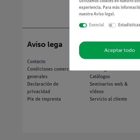
Utilizamos cookies en nuestro sit
experiencia. Para más informació
nuestra
Aviso legal
.
Esencial
Estadística
Aviso lega
Servicio
Aceptar todo
Contacto
Resumen del servicio
Condiciones comerciales
Descargas
generales
Catálogos
Declaración de
Seminarios web &
privacidad
vídeos
Pie de imprenta
Servicio al cliente