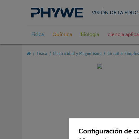
VISIÓN DE LA EDU
Física
Química
Biologia
ciencia aplic
Física
Electricidad y Magnetismo
Circuitos Simples
Configuración de c