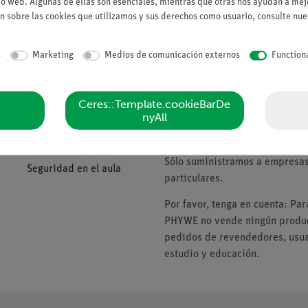
io web. Algunas de ellas son esenciales, mientras que otras nos ayudan a mejo
Solicitar una ofert
n sobre las cookies que utilizamos y sus derechos como usuario, consulte nu
s
Marketing
Medios de comunicación externos
Function
Compañía
Tenga en cuenta
Ceres::Template.cookieBarDe
nyAll
Sobre nosotros
* Los precios están sujetos al I
Política de calidad
Sólo suministramos a empresas,
Seguridad en el aula
particulares.
Por favor, tenga en cuenta: Pa
PHYWE no vende ningún product
pedidos de revendedores, usuar
estudio y educación.