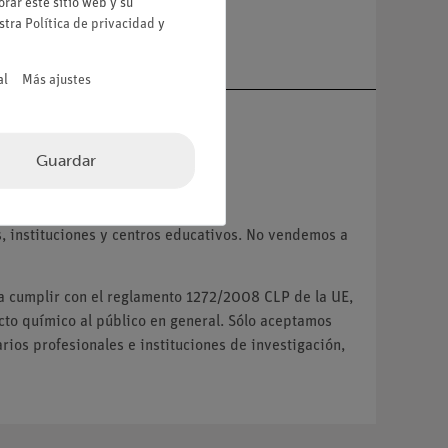
rar este sitio web y su
a
estra
Política de privacidad
y
al
Más ajustes
Guardar
VA.
 instituciones y centros educativos. No vendemos a
ra cumplir con el reglamento 1272/2008 CLP de la UE,
o químico al público en general. Sólo aceptamos
ios profesionales e instituciones de investigación,