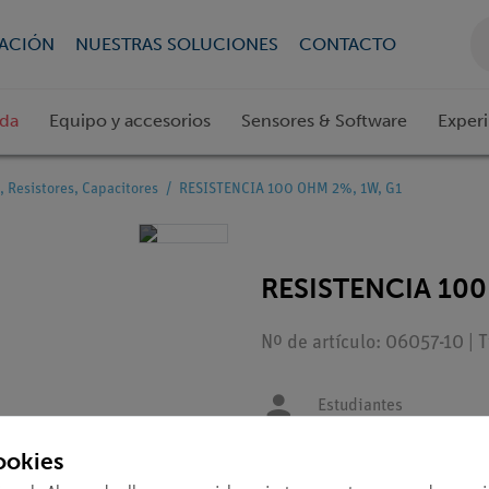
CACIÓN
NUESTRAS SOLUCIONES
CONTACTO
ada
Equipo y accesorios
Sensores & Software
Exper
, Resistores, Capacitores
RESISTENCIA 100 OHM 2%, 1W, G1
RESISTENCIA 100
Nº de artículo: 06057-10 | 
Estudiantes
ookies