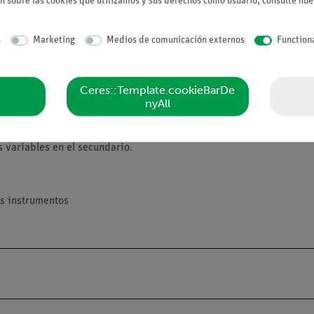
n sobre las cookies que utilizamos y sus derechos como usuario, consulte nu
s
Marketing
Medios de comunicación externos
Function
Ceres::Template.cookieBarDe
nyAll
s muy alta, la corriente del circuito secundario depende de la corr
iones, se examinarán diferentes transformadores. Primero se mante
 variables en el secundario.
s instrumentos