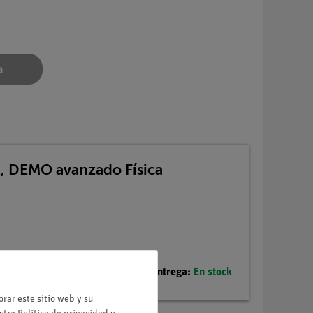
a
2, DEMO avanzado Física
Plazo de entrega:
En stock
rar este sitio web y su