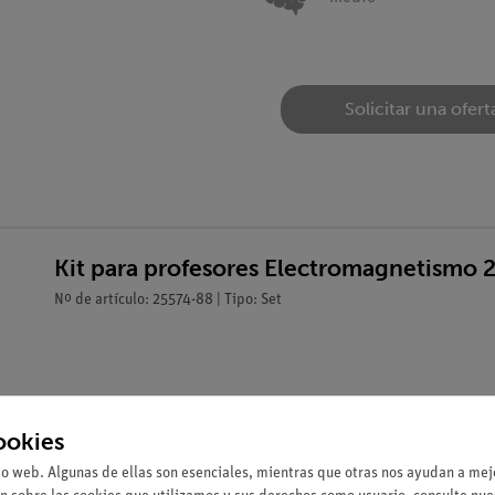
Solicitar una ofert
Kit para profesores Electromagnetismo 
Nº de artículo: 25574-88 | Tipo: Set
ookies
io web. Algunas de ellas son esenciales, mientras que otras nos ayudan a mejo