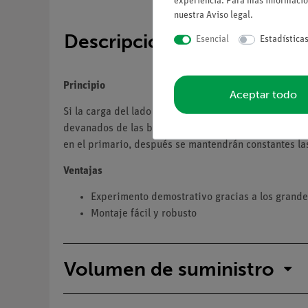
experiencia. Para más informació
nuestra
Aviso legal
.
Descripción
Esencial
Estadística
Principio
Aceptar todo
Si la carga del lado secundario de un transformador e
devanados de las bobinas. Para investigar las relac
en el primario, después se mantendrán constantes las
Ventajas
Experimento demostrativo gracias a los grande
Montaje fácil y robusto
Volumen de suministro