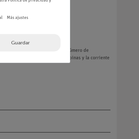
estra
Política de privacidad
y
al
Más ajustes
Guardar
iente del circuito primario y del número de
ndrán constantes el número de bobinas y la corriente