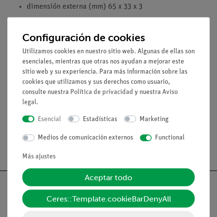
dimensión externa (mm) 65 x 33 x 3
Accesorios
Configuración de cookies
Se necesita un soporte para colocar la célula solar en posición
Utilizamos cookies en nuestro sitio web. Algunas de ellas son
vertical (no incluido en el suministro): Soporte para la célula
esenciales, mientras que otras nos ayudan a mejorar este
solar 3,3 x 6,5 cm, con tapones (06752-08)
sitio web y su experiencia. Para más información sobre las
cookies que utilizamos y sus derechos como usuario,
consulte nuestra
Política de privacidad
y nuestra
Aviso
Accesorios
legal
.
Esencial
Estadísticas
Marketing
Medios de comunicación externos
Functional
Envío gratuito a partir de 300,- €.
Más ajustes
Aceptar todo
Ceres::Template.cookieBarDenyAll
Nach oben