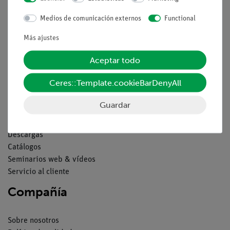
Aviso lega
Medios de comunicación externos
Functional
Contacto
Más ajustes
Condiciones comerciales generales
Aceptar todo
Declaración de privacidad
Pie de imprenta
Ceres::Template.cookieBarDenyAll
Servicio
Guardar
Resumen del servicio
Descargas
Catálogos
Seminarios web & vídeos
Servicio al cliente
Compañía
Sobre nosotros