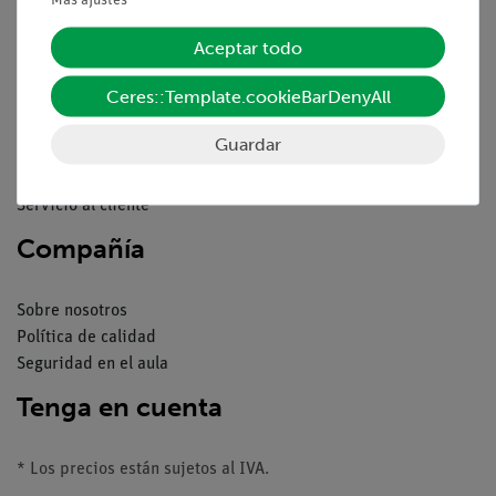
Servicio
Aceptar todo
Ceres::Template.cookieBarDenyAll
Resumen del servicio
Descargas
Guardar
Catálogos
Seminarios web & vídeos
Servicio al cliente
Compañía
Sobre nosotros
Política de calidad
Seguridad en el aula
Tenga en cuenta
* Los precios están sujetos al IVA.