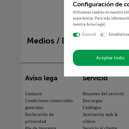
Configuración de c
Utilizamos cookies en nuestro sit
experiencia. Para más informació
nuestra
Aviso legal
.
Esencial
Estadística
Medios / Descargas
Aceptar todo
Aviso lega
Servicio
Contacto
Resumen del servicio
Condiciones comerciales
Descargas
generales
Catálogos
Declaración de
Seminarios web &
privacidad
vídeos
Pie de imprenta
Servicio al cliente