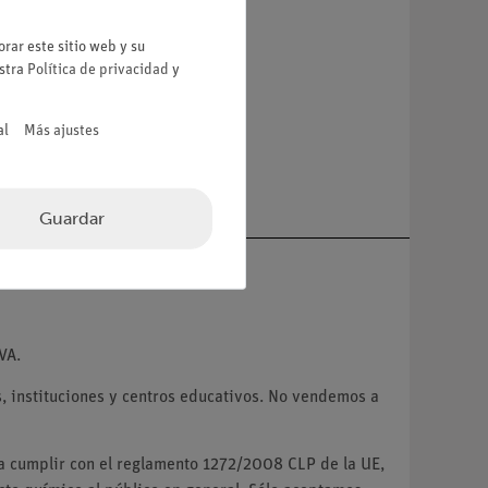
a
rar este sitio web y su
estra
Política de privacidad
y
al
Más ajustes
Guardar
VA.
 instituciones y centros educativos. No vendemos a
ra cumplir con el reglamento 1272/2008 CLP de la UE,