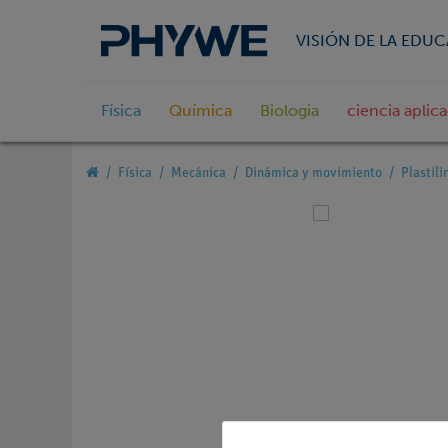
VISIÓN DE LA EDU
Física
Química
Biologia
ciencia aplic
Física
Mecánica
Dinámica y movimiento
Plastili