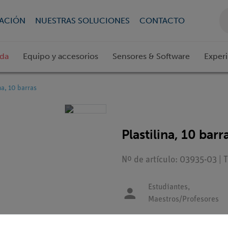
CACIÓN
NUESTRAS SOLUCIONES
CONTACTO
ada
Equipo y accesorios
Sensores & Software
Exper
na, 10 barras
Plastilina, 10 barr
Nº de artículo: 03935-03 | 
Estudiantes,
Maestros/Profesores