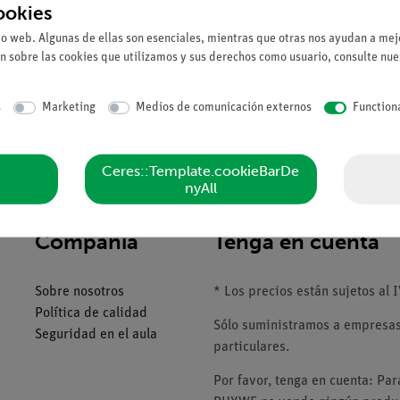
ookies
Solicitar una ofert
io web. Algunas de ellas son esenciales, mientras que otras nos ayudan a mejo
n sobre las cookies que utilizamos y sus derechos como usuario, consulte nu
s
Marketing
Medios de comunicación externos
Function
Ceres::Template.cookieBarDe
nyAll
Compañía
Tenga en cuenta
Sobre nosotros
* Los precios están sujetos al I
Política de calidad
Sólo suministramos a empresas,
Seguridad en el aula
particulares.
Por favor, tenga en cuenta: Pa