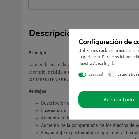
Descripción
Configuración de c
Utilizamos cookies en nuestro sit
Principio
experiencia. Para más informació
nuestra
Aviso legal
.
La membrana celular regula el transporte de nutrient
ejemplo, debido a procesos osmóticos, o de forma act
Esencial
Estadística
los iones H+ y OH-.
Ventajas
Aceptar todo
Descripción especialmente comprensible y didá
Enseñanza orientada al futuro: Integración en la
Aumento de la motivación de los estudiantes m
Aumento de la competencia de los medios de c
Ensamblaje experimental compacto y fácilment