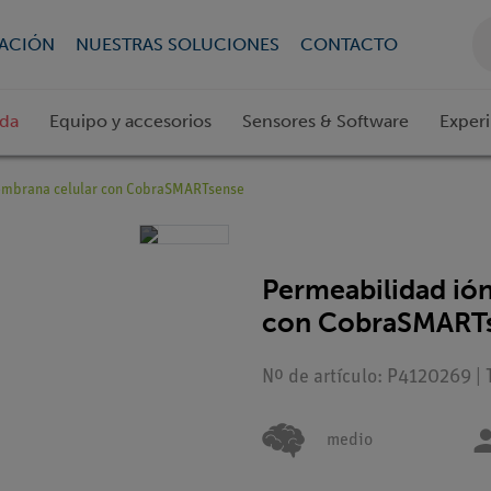
CACIÓN
NUESTRAS SOLUCIONES
CONTACTO
ada
Equipo y accesorios
Sensores & Software
Exper
membrana celular con CobraSMARTsense
Permeabilidad ión
con CobraSMART
Nº de artículo: P4120269 | 
medio