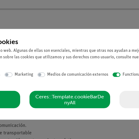
ookies
io web. Algunas de ellas son esenciales, mientras que otras nos ayudan a mejo
n sobre las cookies que utilizamos y sus derechos como usuario, consulte nu
es y agua hacia la célula y de productos de desecho y agua fuera d
iva. En este experimento se investigará la permeabilidad selectiva
s
Marketing
Medios de comunicación externos
Function
Ceres::Template.cookieBarDe
nyAll
cticamente preparada del experimento (relevancia para la vida cot
s lecciones de ciencia digital con tabletas o teléfonos inteligentes.
ediante el uso de la intuitiva medidaAPP.
omunicación.
e transportable