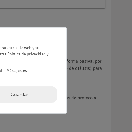
rar este sitio web y su
estra
Política de privacidad
y
e la célula. Esto puede hacerse de forma pasiva, por
 de una membrana artificial (tubo de diálisis) para
al
Más ajustes
Guardar
idiana, etc.) incluyendo preguntas de protocolo.