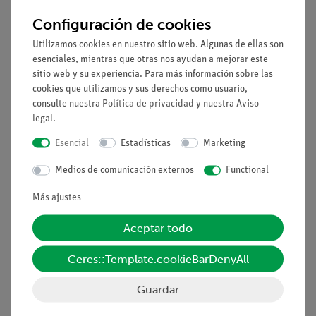
Configuración de cookies
Tareas
Utilizamos cookies en nuestro sitio web. Algunas de ellas son
1.Medición del tiempo muerto en una prueba de reacción.
esenciales, mientras que otras nos ayudan a mejorar este
2.Análisis de la respuesta transitoria.
sitio web y su experiencia. Para más información sobre las
3. Determinación de la frecuencia umbral para los estímulos.
cookies que utilizamos y sus derechos como usuario,
consulte nuestra
Política de privacidad
y nuestra
Aviso
4. Estudio de los efectos del ruido y del alcohol en la
legal
.
capacidad de reacción.
Esencial
Estadísticas
Marketing
Lo que usted puede aprender
Medios de comunicación externos
Functional
-Capacidad de reacción
Más ajustes
-Tambor estroboscópico
-Lazo de control
Aceptar todo
-Reacción de retroalimentación
Ceres::Template.cookieBarDenyAll
-Tiempo muerto
-Tiempo de seguimiento
Guardar
-Frecuencia de umbral
-Homeostatis