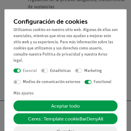
de sustancias
Con láminas anatómicas en color, imágenes de
Configuración de cookies
microscopio, gráficos, micro y macrografías
Con hojas de trabajo para los ejercicios de los alumnos
Utilizamos cookies en nuestro sitio web. Algunas de ellas son
para imprimir y compartir
esenciales, mientras que otras nos ayudan a mejorar este
Ideal como material complementario para los exámenes
sitio web y su experiencia. Para más información sobre las
cookies que utilizamos y sus derechos como usuario,
de clase
consulte nuestra
Política de privacidad
y nuestra
Aviso
Para ordenadores con Windows
legal
.
Esencial
Estadísticas
Marketing
Medios de comunicación externos
Functional
Envío gratuito a partir de 300,- €.
Más ajustes
Aceptar todo
Ceres::Template.cookieBarDenyAll
Nach oben