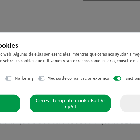
ookies
io web. Algunas de ellas son esenciales, mientras que otras nos ayudan a mejo
n sobre las cookies que utilizamos y sus derechos como usuario, consulte nu
idos afectados por el coronavirus SARS-CoV-2. Alcance de la entreg
s
Marketing
Medios de comunicación externos
Function
olos, bronquiolos, vasos, pleura
as vías respiratorias superiores e inferiores)
Ceres::Template.cookieBarDe
te y factor de riesgo
nyAll
dad pulmonar similar
positivas y van acompañadas de un folleto descriptivo detallado.