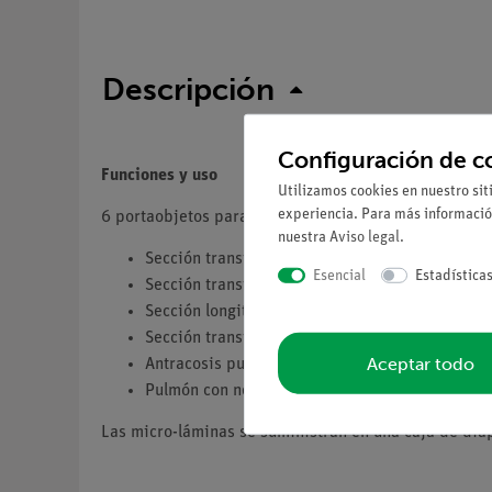
Descripción
Configuración de c
Funciones y uso
Utilizamos cookies en nuestro sit
experiencia. Para más informació
6 portaobjetos para visualizar al microscopio los tej
nuestra
Aviso legal
.
Sección transversal del pulmón, vista general
Esencial
Estadística
Sección transversal del pulmón humano con alvé
Sección longitudinal de la tráquea
Sección transversal del bronquio (conexión de l
Aceptar todo
Antracosis pulmonar como condición preexisten
Pulmón con neumonía influenzal como enferme
Las micro-láminas se suministran en una caja de dia