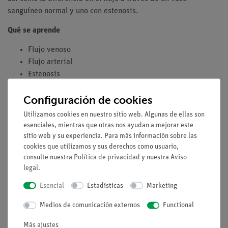
sanguíneo normal y uno con estenosis.
Qué se aprende
Flujo venoso
Flujo arterial
Estenosis
Trazados de la velocidad del flujo sanguíneo
Configuración de cookies
Desplazamiento de frecuencia
Efecto Doppler
Utilizamos cookies en nuestro sitio web. Algunas de ellas son
Ángulo Doppler
esenciales, mientras que otras nos ayudan a mejorar este
Sonografía Doppler
sitio web y su experiencia. Para más información sobre las
cookies que utilizamos y sus derechos como usuario,
Color Doppler
consulte nuestra
Política de privacidad
y nuestra
Aviso
Ecuación de continuidad
legal
.
Esencial
Estadísticas
Marketing
Volumen de suministro
Medios de comunicación externos
Functional
Más ajustes