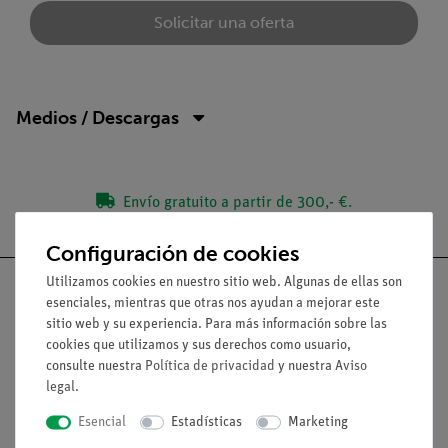
Solicitar una oferta
Medios / Descargas
Envío gratuito a partir de 300,- €.
Configuración de cookies
Utilizamos cookies en nuestro sitio web. Algunas de ellas son
esenciales, mientras que otras nos ayudan a mejorar este
sitio web y su experiencia. Para más información sobre las
cookies que utilizamos y sus derechos como usuario,
Nach oben
consulte nuestra
Política de privacidad
y nuestra
Aviso
legal
.
Aviso lega
Esencial
Estadísticas
Marketing