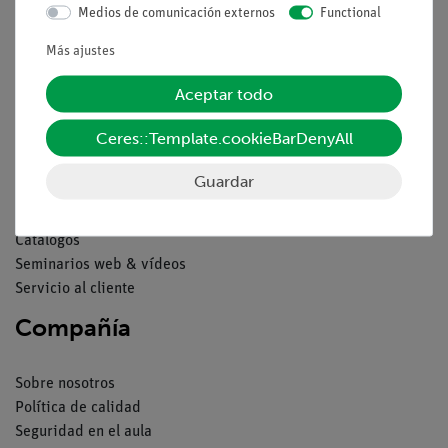
Medios de comunicación externos
Functional
Contacto
Condiciones comerciales generales
Más ajustes
Declaración de privacidad
Aceptar todo
Pie de imprenta
Servicio
Ceres::Template.cookieBarDenyAll
Guardar
Resumen del servicio
Descargas
Catálogos
Seminarios web & vídeos
Servicio al cliente
Compañía
Sobre nosotros
Política de calidad
Seguridad en el aula