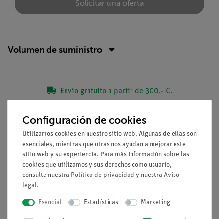
Solicitar una oferta
Volumen de suministro
Envío gratuito a partir de 300,- €.
Configuración de cookies
Utilizamos cookies en nuestro sitio web. Algunas de ellas son
esenciales, mientras que otras nos ayudan a mejorar este
sitio web y su experiencia. Para más información sobre las
Nach oben
cookies que utilizamos y sus derechos como usuario,
consulte nuestra
Política de privacidad
y nuestra
Aviso
legal
.
Aviso lega
Esencial
Estadísticas
Marketing