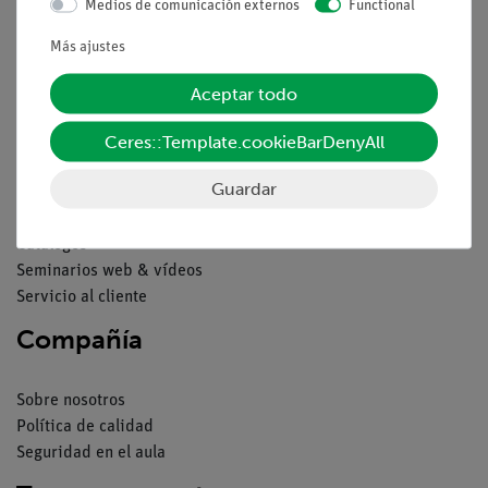
Medios de comunicación externos
Functional
Contacto
Condiciones comerciales generales
Más ajustes
Declaración de privacidad
Pie de imprenta
Aceptar todo
Servicio
Ceres::Template.cookieBarDenyAll
Guardar
Resumen del servicio
Descargas
Catálogos
Seminarios web & vídeos
Servicio al cliente
Compañía
Sobre nosotros
Política de calidad
Seguridad en el aula