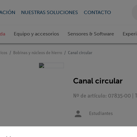
CACIÓN
NUESTRAS SOLUCIONES
CONTACTO
ada
Equipo y accesorios
Sensores & Software
Exper
icos
Bobinas y núcleos de hierro
Canal circular
Canal circular
Nº de artículo: 07835-00 | 
Estudiantes