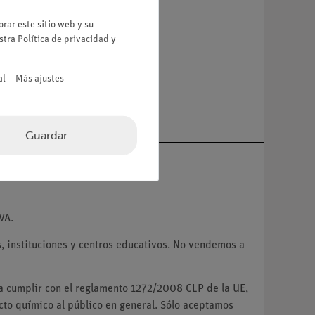
a
rar este sitio web y su
estra
Política de privacidad
y
al
Más ajustes
Guardar
VA.
 instituciones y centros educativos. No vendemos a
ra cumplir con el reglamento 1272/2008 CLP de la UE,
o químico al público en general. Sólo aceptamos