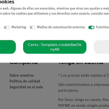
ookies
Solicitar una ofert
io web. Algunas de ellas son esenciales, mientras que otras nos ayudan a mejo
n sobre las cookies que utilizamos y sus derechos como usuario, consulte nu
s
Marketing
Medios de comunicación externos
Function
Ceres::Template.cookieBarDe
nyAll
Compañía
Tenga en cuenta
Sobre nosotros
* Los precios están sujetos al I
Política de calidad
Sólo suministramos a empresas,
Seguridad en el aula
particulares.
Por favor, tenga en cuenta: Pa
PHYWE no vende ningún product