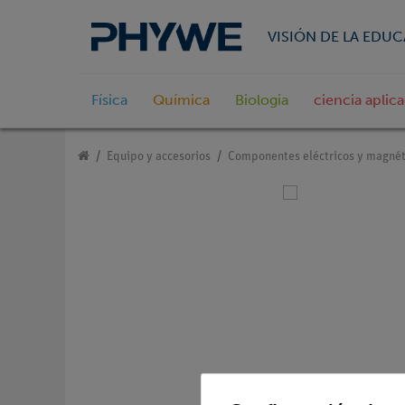
VISIÓN DE LA EDU
Física
Química
Biologia
ciencia aplic
Equipo y accesorios
Componentes eléctricos y magnét