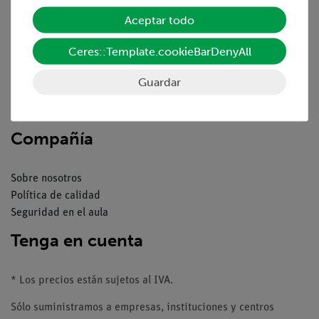
Servicio
Aceptar todo
Resumen del servicio
Ceres::Template.cookieBarDenyAll
Descargas
Catálogos
Guardar
Seminarios web & vídeos
Servicio al cliente
Compañía
Sobre nosotros
Política de calidad
Seguridad en el aula
Tenga en cuenta
* Los precios están sujetos al IVA.
Sólo suministramos a empresas, instituciones y centros