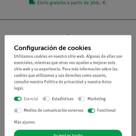
Envío gratuito a partir de 300,- €.
Configuración de cookies
Nach oben
Utilizamos cookies en nuestro sitio web. Algunas de ellas son
esenciales, mientras que otras nos ayudan a mejorar este
Aviso lega
sitio web y su experiencia. Para más información sobre las
cookies que utilizamos y sus derechos como usuario,
consulte nuestra
Política de privacidad
y nuestra
Aviso
Contacto
legal
.
Condiciones comerciales generales
Esencial
Estadísticas
Marketing
Declaración de privacidad
Pie de imprenta
Medios de comunicación externos
Functional
Servicio
Más ajustes
Aceptar todo