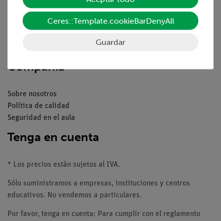
Resumen del servicio
Descargas
Ceres::Template.cookieBarDenyAll
Catálogos
Seminarios web & vídeos
Guardar
Servicio al cliente
Compañía
Sobre nosotros
Política de calidad
Seguridad en el aula
Tenga en cuenta
* Los precios están sujetos al IVA.
Sólo suministramos a empresas, instituciones y centros
educativos. No vendemos a particulares.
Por favor, tenga en cuenta: Para cumplir con el reglamento