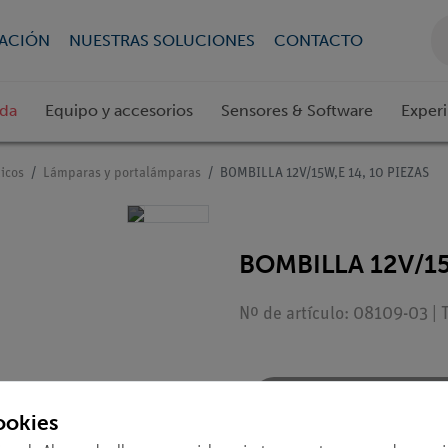
CACIÓN
NUESTRAS SOLUCIONES
CONTACTO
ada
Equipo y accesorios
Sensores & Software
Exper
icos
Lámparas y portalámparas
BOMBILLA 12V/15W,E 14, 10 PIEZAS
BOMBILLA 12V/15
Nº de artículo: 08109-03 | 
Solicitar una ofert
ookies