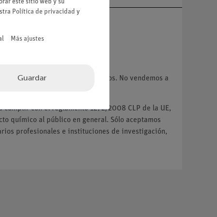
rar este sitio web y su
estra
Política de privacidad
y
al
Más ajustes
VA.
Guardar
 instituciones y centros educativos. No vendemos a
ra cumplir con el reglamento 1272/2008 CLP de la UE,
o químico al público en general. Sólo aceptamos
ios profesionales e instituciones de investigación,