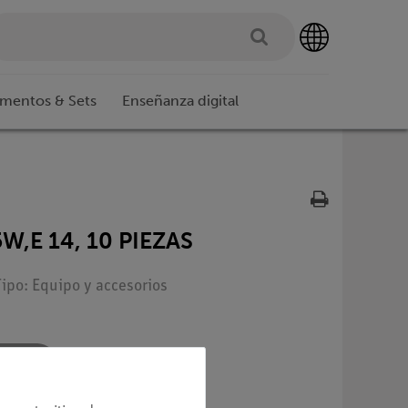
imentos & Sets
Enseñanza digital
W,E 14, 10 PIEZAS
Tipo: Equipo y accesorios
a