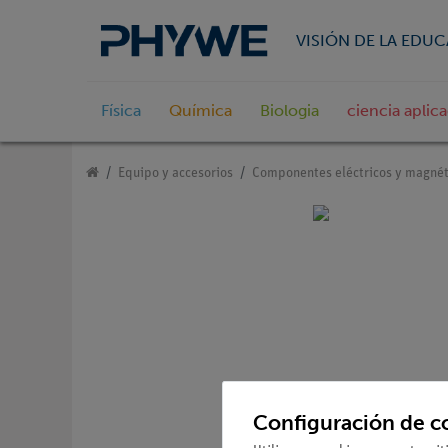
VISIÓN DE LA EDU
Física
Química
Biologia
ciencia aplic
Equipo y accesorios
Componentes eléctricos y magnét
Configuración de c