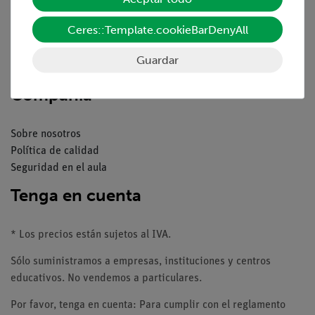
Resumen del servicio
Descargas
Ceres::Template.cookieBarDenyAll
Catálogos
Seminarios web & vídeos
Guardar
Servicio al cliente
Compañía
Sobre nosotros
Política de calidad
Seguridad en el aula
Tenga en cuenta
* Los precios están sujetos al IVA.
Sólo suministramos a empresas, instituciones y centros
educativos. No vendemos a particulares.
Por favor, tenga en cuenta: Para cumplir con el reglamento