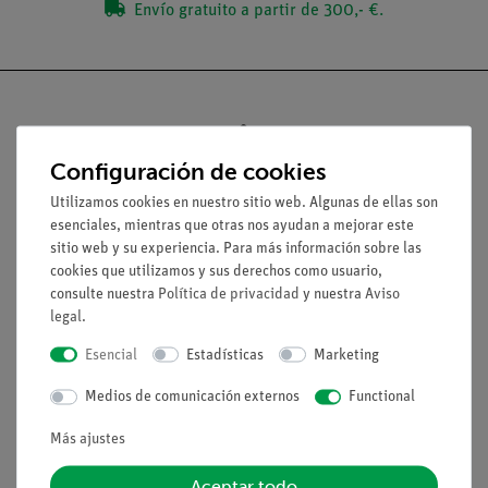
Envío gratuito a partir de 300,- €.
Configuración de cookies
Nach oben
Utilizamos cookies en nuestro sitio web. Algunas de ellas son
esenciales, mientras que otras nos ayudan a mejorar este
Aviso lega
sitio web y su experiencia. Para más información sobre las
cookies que utilizamos y sus derechos como usuario,
consulte nuestra
Política de privacidad
y nuestra
Aviso
Contacto
legal
.
Condiciones comerciales generales
Esencial
Estadísticas
Marketing
Declaración de privacidad
Pie de imprenta
Medios de comunicación externos
Functional
Servicio
Más ajustes
Aceptar todo