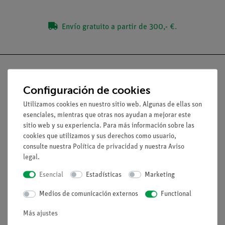
Envío gratuito a partir de 300,- €.
Configuración de cookies
Nach oben
Utilizamos cookies en nuestro sitio web. Algunas de ellas son
esenciales, mientras que otras nos ayudan a mejorar este
sitio web y su experiencia. Para más información sobre las
Aviso lega
cookies que utilizamos y sus derechos como usuario,
consulte nuestra
Política de privacidad
y nuestra
Aviso
legal
.
Contacto
Esencial
Estadísticas
Marketing
Condiciones comerciales generales
Declaración de privacidad
Medios de comunicación externos
Functional
Pie de imprenta
Más ajustes
Servicio