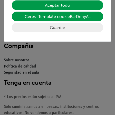
Aceptar todo
Resumen del servicio
Ceres::Template.cookieBarDenyAll
Descargas
Catálogos
Guardar
Seminarios web & vídeos
Servicio al cliente
Compañía
Sobre nosotros
Política de calidad
Seguridad en el aula
Tenga en cuenta
* Los precios están sujetos al IVA.
Sólo suministramos a empresas, instituciones y centros
educativos. No vendemos a particulares.