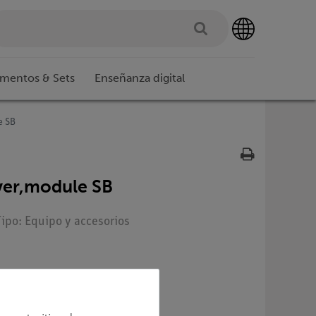
imentos & Sets
Enseñanza digital
e SB
ver,module SB
Tipo: Equipo y accesorios