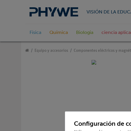
VISIÓN DE LA EDU
Física
Química
Biologia
ciencia aplic
Equipo y accesorios
Componentes eléctricos y magnét
Configuración de c