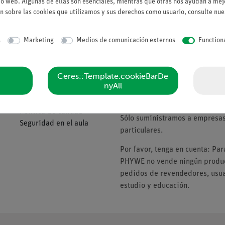
io web. Algunas de ellas son esenciales, mientras que otras nos ayudan a mejo
Solicitar una ofert
n sobre las cookies que utilizamos y sus derechos como usuario, consulte nu
s
Marketing
Medios de comunicación externos
Function
Compañía
Tenga en cuenta
Ceres::Template.cookieBarDe
nyAll
Sobre nosotros
* Los precios están sujetos al I
Política de calidad
Sólo suministramos a empresas,
Seguridad en el aula
particulares.
Por favor, tenga en cuenta: Pa
PHYWE no vende ningún product
pedidos de revendedores, usuar
estudio y educación.