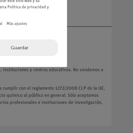
rar este sitio web y su
a
estra
Política de privacidad
y
al
Más ajustes
Guardar
VA.
 instituciones y centros educativos. No vendemos a
ra cumplir con el reglamento 1272/2008 CLP de la UE,
o químico al público en general. Sólo aceptamos
ios profesionales e instituciones de investigación,