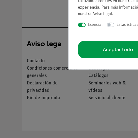
Utilizamos cookies en nuestro sit
experiencia. Para más informació
nuestra
Aviso legal
.
Esencial
Estadística
Aviso lega
Servicio
Aceptar todo
Contacto
Resumen del servicio
Condiciones comerciales
Descargas
generales
Catálogos
Declaración de
Seminarios web &
privacidad
vídeos
Pie de imprenta
Servicio al cliente