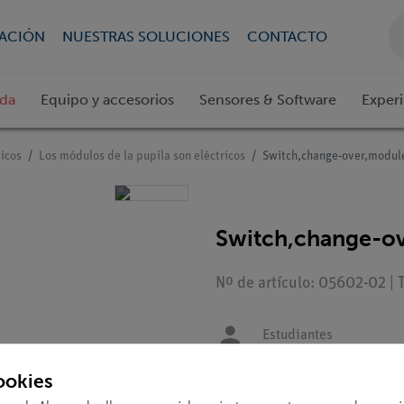
CACIÓN
NUESTRAS SOLUCIONES
CONTACTO
ada
Equipo y accesorios
Sensores & Software
Exper
icos
Los módulos de la pupila son eléctricos
Switch,change-over,modul
Switch,change-o
Nº de artículo: 05602-02 | 
Estudiantes
ookies