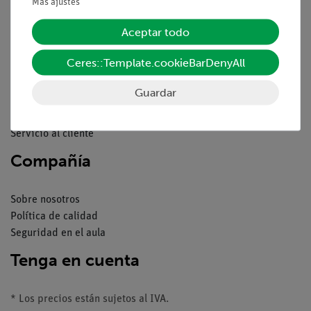
Pie de imprenta
Más ajustes
Servicio
Aceptar todo
Ceres::Template.cookieBarDenyAll
Resumen del servicio
Descargas
Guardar
Catálogos
Seminarios web & vídeos
Servicio al cliente
Compañía
Sobre nosotros
Política de calidad
Seguridad en el aula
Tenga en cuenta
* Los precios están sujetos al IVA.