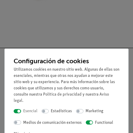
Configuración de cookies
Utilizamos cookies en nuestro sitio web. Algunas de ellas son
Nach oben
esenciales, mientras que otras nos ayudan a mejorar este
sitio web y su experiencia. Para más información sobre las
cookies que utilizamos y sus derechos como usuario,
Aviso lega
consulte nuestra
Política de privacidad
y nuestra
Aviso
legal
.
Esencial
Estadísticas
Marketing
Contacto
Condiciones comerciales generales
Medios de comunicación externos
Functional
Declaración de privacidad