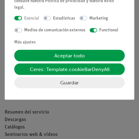
consulte nuestra
Política de privacidad
y nuestra
Aviso
legal
.
Esencial
Estadísticas
Marketing
Nach oben
Medios de comunicación externos
Functional
Aviso lega
Más ajustes
Aceptar todo
Contacto
Condiciones comerciales generales
Ceres::Template.cookieBarDenyAll
Declaración de privacidad
Guardar
Pie de imprenta
Servicio
Resumen del servicio
Descargas
Catálogos
Seminarios web & vídeos