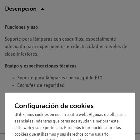
Descripción
Funciones y uso
Soporte para lámparas con casquillos, especialmente
adecuado para experimentos en electricidad en niveles de
clase inferiores.
Equipo y especificaciones técnicas
Soporte para lámparas con casquillo E10
Enchufes de seguridad
Configuración de cookies
Utilizamos cookies en nuestro sitio web. Algunas de ellas son
Envío gratuito a partir de 300,- €.
esenciales, mientras que otras nos ayudan a mejorar este
sitio web y su experiencia. Para más información sobre las
cookies que utilizamos y sus derechos como usuario,