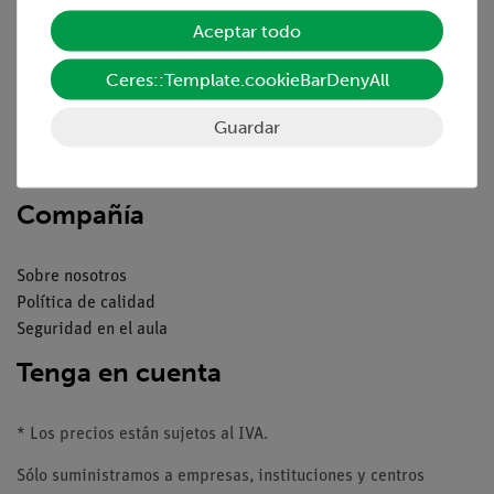
Servicio
Aceptar todo
Resumen del servicio
Ceres::Template.cookieBarDenyAll
Descargas
Catálogos
Guardar
Seminarios web & vídeos
Servicio al cliente
Compañía
Sobre nosotros
Política de calidad
Seguridad en el aula
Tenga en cuenta
* Los precios están sujetos al IVA.
Sólo suministramos a empresas, instituciones y centros