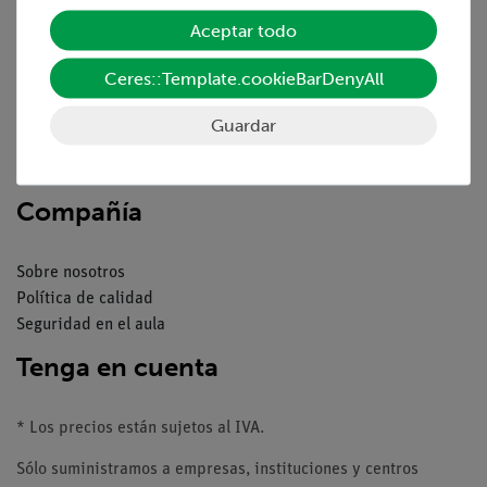
Servicio
Aceptar todo
Resumen del servicio
Ceres::Template.cookieBarDenyAll
Descargas
Catálogos
Guardar
Seminarios web & vídeos
Servicio al cliente
Compañía
Sobre nosotros
Política de calidad
Seguridad en el aula
Tenga en cuenta
* Los precios están sujetos al IVA.
Sólo suministramos a empresas, instituciones y centros