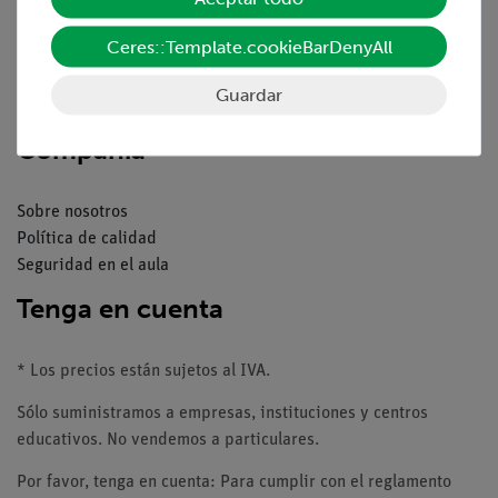
Resumen del servicio
Descargas
Ceres::Template.cookieBarDenyAll
Catálogos
Seminarios web & vídeos
Guardar
Servicio al cliente
Compañía
Sobre nosotros
Política de calidad
Seguridad en el aula
Tenga en cuenta
* Los precios están sujetos al IVA.
Sólo suministramos a empresas, instituciones y centros
educativos. No vendemos a particulares.
Por favor, tenga en cuenta: Para cumplir con el reglamento