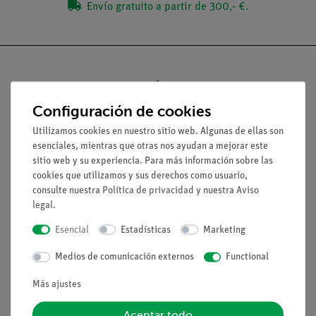
Envío gratuito a partir de 300,- €.
Configuración de cookies
Nach oben
Utilizamos cookies en nuestro sitio web. Algunas de ellas son
esenciales, mientras que otras nos ayudan a mejorar este
Aviso lega
sitio web y su experiencia. Para más información sobre las
cookies que utilizamos y sus derechos como usuario,
consulte nuestra
Política de privacidad
y nuestra
Aviso
Contacto
legal
.
Condiciones comerciales generales
Esencial
Estadísticas
Marketing
Declaración de privacidad
Pie de imprenta
Medios de comunicación externos
Functional
Servicio
Más ajustes
Aceptar todo