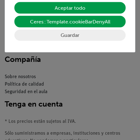
Aceptar todo
Resumen del servicio
Ceres::Template.cookieBarDenyAll
Descargas
Catálogos
Guardar
Seminarios web & vídeos
Servicio al cliente
Compañía
Sobre nosotros
Política de calidad
Seguridad en el aula
Tenga en cuenta
* Los precios están sujetos al IVA.
Sólo suministramos a empresas, instituciones y centros