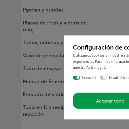
Pipetas y buretas
Placas de Petri y vidrios de
reloj
Tubos, cubetas y placas
Configuración de c
Vaso de precipitado
Utilizamos cookies en nuestro sit
experiencia. Para más informació
Tubo de ensayo
nuestra
Aviso legal
.
Esencial
Estadística
Matraz de Erlenmeyer
Embudo de vidrio
Aceptar todo
Tubo en U y recipientes de
reacción