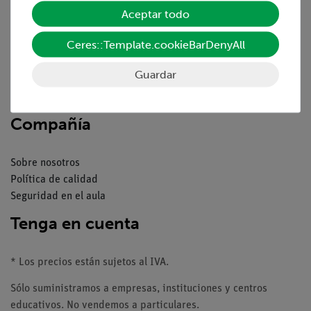
Aceptar todo
Resumen del servicio
Ceres::Template.cookieBarDenyAll
Descargas
Catálogos
Guardar
Seminarios web & vídeos
Servicio al cliente
Compañía
Sobre nosotros
Política de calidad
Seguridad en el aula
Tenga en cuenta
* Los precios están sujetos al IVA.
Sólo suministramos a empresas, instituciones y centros
educativos. No vendemos a particulares.