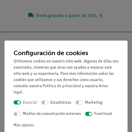
Envío gratuito a partir de 300,- €.
Configuración de cookies
Nach oben
Utilizamos cookies en nuestro sitio web. Algunas de ellas son
esenciales, mientras que otras nos ayudan a mejorar este
sitio web y su experiencia. Para más información sobre las
Aviso lega
cookies que utilizamos y sus derechos como usuario,
consulte nuestra
Política de privacidad
y nuestra
Aviso
legal
.
Contacto
Esencial
Estadísticas
Marketing
Condiciones comerciales generales
Declaración de privacidad
Medios de comunicación externos
Functional
Pie de imprenta
Más ajustes
Servicio