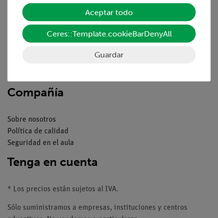
Aceptar todo
Resumen del servicio
Ceres::Template.cookieBarDenyAll
Descargas
Catálogos
Guardar
Seminarios web & vídeos
Servicio al cliente
Compañía
Sobre nosotros
Política de calidad
Seguridad en el aula
Tenga en cuenta
* Los precios están sujetos al IVA.
Sólo suministramos a empresas, instituciones y centros