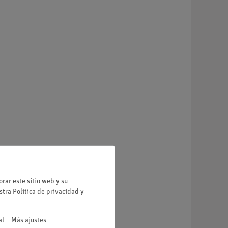
rar este sitio web y su
estra
Política de privacidad
y
al
Más ajustes