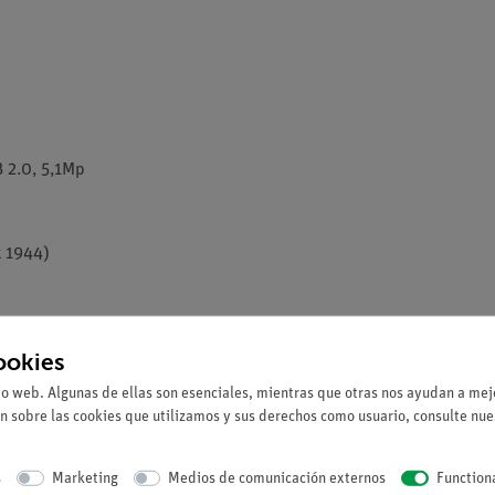
 2.0, 5,1Mp
x 1944)
ookies
io web. Algunas de ellas son esenciales, mientras que otras nos ayudan a mejo
n sobre las cookies que utilizamos y sus derechos como usuario, consulte nu
 fps (2592 x 1944)
s: 27 fps (1280x 960); 90fps (640x 480)
s
Marketing
Medios de comunicación externos
Function