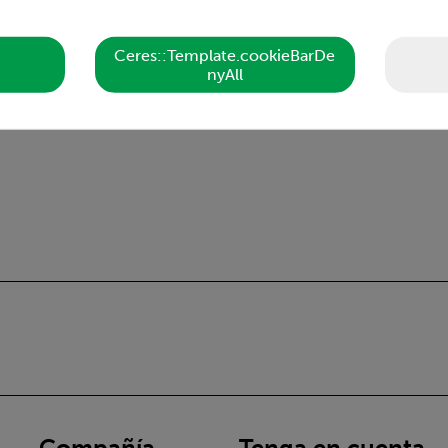
Ceres::Template.cookieBarDe
nyAll
Compañía
Tenga en cuenta