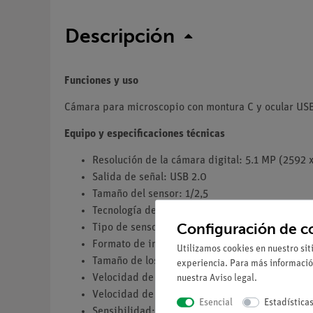
Descripción
Funciones y uso
Cámara para microscopio con montura C y ocular USB
Equipo y especificaciones técnicas
Resolución de la cámara digital: 5.1 MP (2592 
Salida de señal: USB 2.0
Tamaño del sensor: 1/2,5
Tecnología del sensor: CMOS
Configuración de c
Tipo de sensor: Aptina CMOS
Formato de imagen: 4/3
Utilizamos cookies en nuestro sit
Tamaño de los píxeles: 2,2 x 2,2 µm
experiencia. Para más informació
Velocidad de fotogramas a plena resolución: 7
nuestra
Aviso legal
.
Velocidad de fotogramas en otras resolucione
Esencial
Estadística
Sensibilidad: 0,53 V/lux-segundo