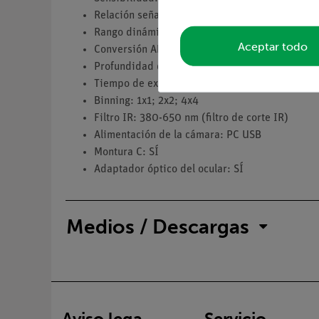
Relación señal/ruido: 40,5 dB
Rango dinámico: 66.5 dB
Aceptar todo
Conversión ADC: 8 bits
Profundidad de color: 1 Bit; 4 Bit; 8 Bit; 24 Bit
Tiempo de exposición: 0,294 mseg - 2 seg
Binning: 1x1; 2x2; 4x4
Filtro IR: 380-650 nm (filtro de corte IR)
Alimentación de la cámara: PC USB
Montura C: SÍ
Adaptador óptico del ocular: SÍ
Medios / Descargas
Aviso lega
Servicio