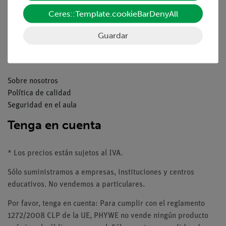
Catálogos
Ceres::Template.cookieBarDenyAll
Seminarios web & vídeos
Servicio al cliente
Guardar
Compañía
Sobre nosotros
Política de calidad
Seguridad en el aula
Tenga en cuenta
* Los precios están sujetos al IVA.
Sólo suministramos a empresas, instituciones y centros
educativos. No vendemos a particulares.
Por favor, tenga en cuenta: Para cumplir con el reglamento
1272/2008 CLP de la UE, PHYWE no vende ningún producto