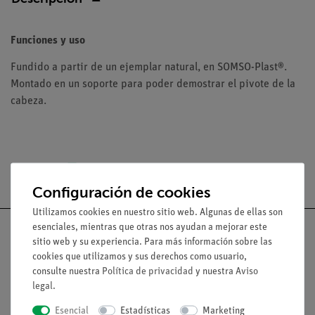
Funciones y uso
Fundido a partir de un ejemplar natural, en SOMSO-Plast®.
Montado en un soporte para poder demostrar el pivote de la
cabeza.
Envío gratuito a partir de 300,- €.
Configuración de cookies
Utilizamos cookies en nuestro sitio web. Algunas de ellas son
esenciales, mientras que otras nos ayudan a mejorar este
sitio web y su experiencia. Para más información sobre las
cookies que utilizamos y sus derechos como usuario,
consulte nuestra
Política de privacidad
y nuestra
Aviso
Nach oben
legal
.
Esencial
Estadísticas
Marketing