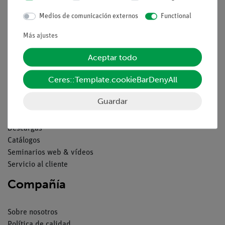
Aviso lega
Medios de comunicación externos
Functional
Contacto
Más ajustes
Condiciones comerciales generales
Aceptar todo
Declaración de privacidad
Pie de imprenta
Ceres::Template.cookieBarDenyAll
Servicio
Guardar
Resumen del servicio
Descargas
Catálogos
Seminarios web & vídeos
Servicio al cliente
Compañía
Sobre nosotros
Política de calidad