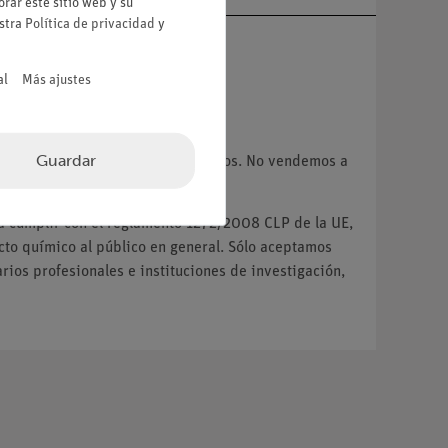
rar este sitio web y su
estra
Política de privacidad
y
al
Más ajustes
VA.
Guardar
 instituciones y centros educativos. No vendemos a
ra cumplir con el reglamento 1272/2008 CLP de la UE,
o químico al público en general. Sólo aceptamos
ios profesionales e instituciones de investigación,