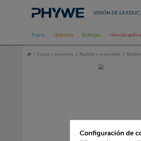
VISIÓN DE LA EDU
Física
Química
Biologia
ciencia aplic
Equipo y accesorios
Modelos y preparados
Modelo
Configuración de c