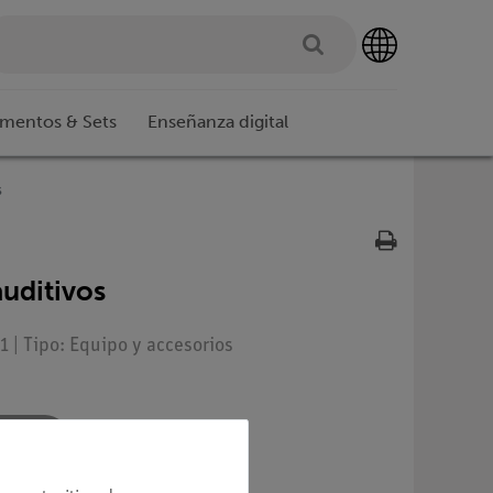
imentos & Sets
Enseñanza digital
s
auditivos
 | Tipo: Equipo y accesorios
a