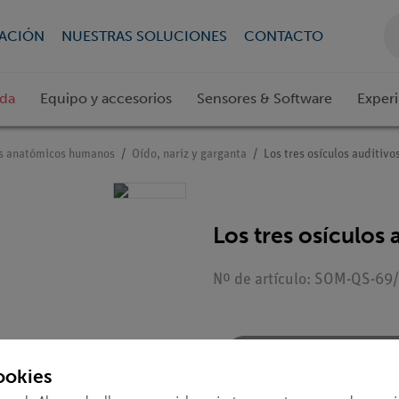
CACIÓN
NUESTRAS SOLUCIONES
CONTACTO
ada
Equipo y accesorios
Sensores & Software
Exper
s anatómicos humanos
Oído, nariz y garganta
Los tres osículos auditivo
Los tres osículos 
Nº de artículo: SOM-QS-69/1
Solicitar una ofert
ookies