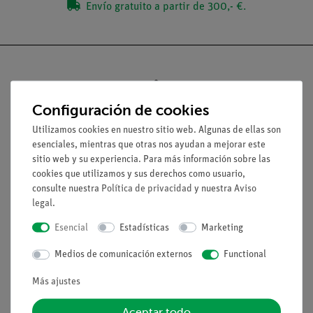
Envío gratuito a partir de 300,- €.
Configuración de cookies
Nach oben
Utilizamos cookies en nuestro sitio web. Algunas de ellas son
esenciales, mientras que otras nos ayudan a mejorar este
Aviso lega
sitio web y su experiencia. Para más información sobre las
cookies que utilizamos y sus derechos como usuario,
consulte nuestra
Política de privacidad
y nuestra
Aviso
Contacto
legal
.
Condiciones comerciales generales
Esencial
Estadísticas
Marketing
Declaración de privacidad
Pie de imprenta
Medios de comunicación externos
Functional
Servicio
Más ajustes
Aceptar todo