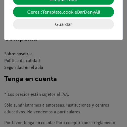
Resumen del servicio
Descargas
Ceres::Template.cookieBarDenyAll
Catálogos
Seminarios web & vídeos
Guardar
Servicio al cliente
Compañía
Sobre nosotros
Política de calidad
Seguridad en el aula
Tenga en cuenta
* Los precios están sujetos al IVA.
Sólo suministramos a empresas, instituciones y centros
educativos. No vendemos a particulares.
Por favor, tenga en cuenta: Para cumplir con el reglamento