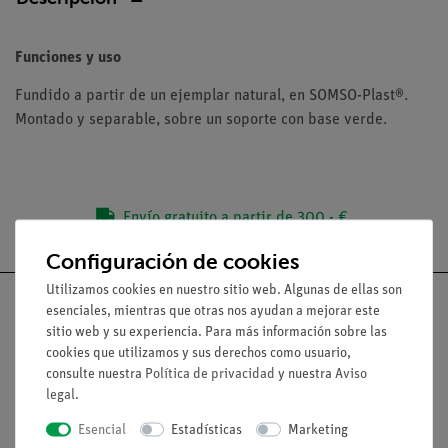
Funciones y uso
Fundido a partir de un ejemplar natural, en SOMSO-Plast®.
Montado y separable, sobre un soporte con base verde.
Envío gratuito a partir de 300,- €.
Configuración de cookies
Utilizamos cookies en nuestro sitio web. Algunas de ellas son
esenciales, mientras que otras nos ayudan a mejorar este
sitio web y su experiencia. Para más información sobre las
cookies que utilizamos y sus derechos como usuario,
Nach oben
consulte nuestra
Política de privacidad
y nuestra
Aviso
legal
.
Aviso lega
Esencial
Estadísticas
Marketing